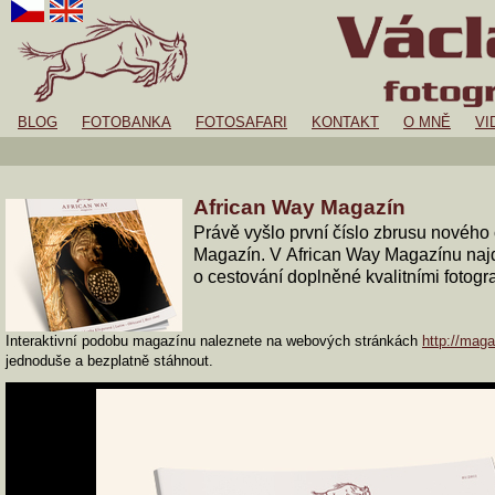
BLOG
FOTOBANKA
FOTOSAFARI
KONTAKT
O MNĚ
VI
African Way Magazín
Právě vyšlo první číslo zbrusu nového 
Magazín. V African Way Magazínu naj
o cestování doplněné kvalitními fotogra
Interaktivní podobu magazínu naleznete na webových stránkách
http://maga
jednoduše a bezplatně stáhnout.