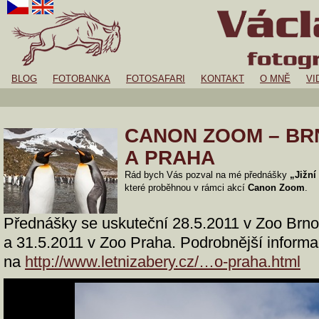
BLOG
FOTOBANKA
FOTOSAFARI
KONTAKT
O MNĚ
VI
CANON ZOOM – BRN
A PRAHA
Rád bych Vás pozval na mé přednášky
„Jižní
které proběhnou v rámci akcí
Canon Zoom
.
Přednášky se uskuteční 28.5.2011 v Zoo Brno,
a 31.5.2011 v Zoo Praha. Podrobnější informa
na
http://www.letnizabery.cz/…o-praha.html