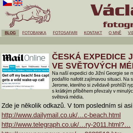
BLOG
FOTOBANKA
FOTOSAFARI
KONTAKT
O MNĚ
VI
ČESKÁ EXPEDICE J
VE SVĚTOVÝCH MÉ
Na naší expedici do Jižní Georgie se 
podařilo nafotit zajímavou situaci. Na
Jerome, kterého si zvědavě prohlíží ry
s krátkým příběhem převzaly v minulý
světová média.
Zde je několik odkazů. V tom posledním si asi
http://www.dailymail.co.uk/…c-beach.html
http://www.telegraph.co.uk/…ry-2011.html?…