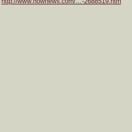
http://www.nownews.com/…-2688519.htm