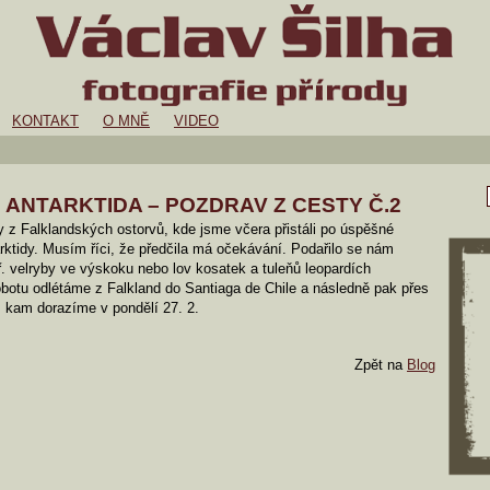
KONTAKT
O MNĚ
VIDEO
 ANTARKTIDA – POZDRAV Z CESTY Č.2
 z Falklandských ostorvů, kde jsme včera přistáli po úspěšné
rktidy. Musím říci, že předčila má očekávání. Podařilo se nám
ř. velryby ve výskoku nebo lov kosatek a tuleňů leopardích
botu odlétáme z Falkland do Santiaga de Chile a následně pak přes
, kam dorazíme v pondělí 27. 2.
Zpět na
Blog